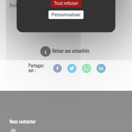
Tout refuser
Restauration avec le Food truck "Buns Bunny Tour"
Personnaliser
Retour aux actualités
Partagez
sur :
Nous contacter