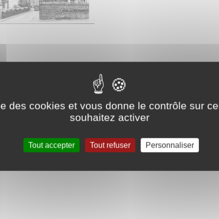
III ème siècle , classée Monument Historique en 1910 , est inauguré
ise des cookies et vous donne le contrôle sur 
souhaitez activer
OT ancien maire
/sites/0000004172/files/Mes%20documents/pdf/histo
Tout accepter
Tout refuser
Personnaliser