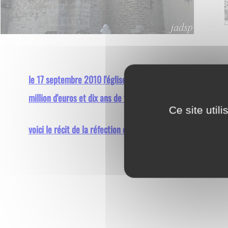
le 17 septembre 2010 l'église St Pierre et St Paul du XII/X
million d'euros et dix ans de fermeture complète.
Ce site util
voici le récit de la réfection de l'église par André BONNER