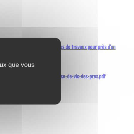
e après presque vingt cinq années de travaux pour près d'un
ceux que vous
ire-de-la-refection-de-leglise-de-vic-des-pres.pdf