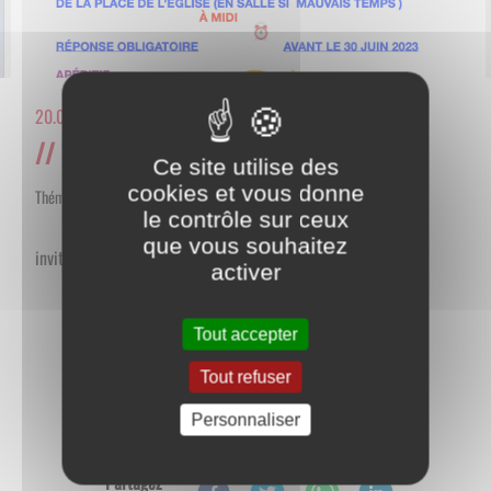
20.06.2023
14 juillet 2023 repas républicain
Ce site utilise des
cookies et vous donne
Thématique
le contrôle sur ceux
que vous souhaitez
invitation
activer
Tout accepter
Tout refuser
Personnaliser
Retour aux actualités
Partagez