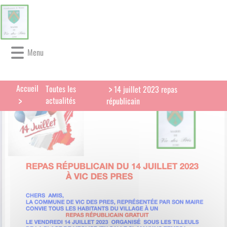
Lien
Lien
Lien
Lien
Panneau de gestion des cookies
d'accès
d'accès
d'accès
d'accès
rapide
rapide
rapide
rapide
au
au
à
au
Menu
menu
contenu
la
pied
principal
recherche
de
page
Accueil
Toutes les
14 juillet 2023 repas
actualités
républicain